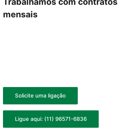
Trabalhamos com contratos
mensais
Contrato mensal de
desentupimento
ou dedetização
oferece um serviço contínuo de manutenção e
prevenção para lidar com problemas de entupimento
e infestações de pragas. Esses contratos são
particularmente benéficos para residências,
empresas e propriedades comerciais, pois fornecem
uma série de vantagens como valores reduzidos.
Solicite uma ligação
Ligue aqui: (11) 96571-6836