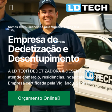
Somos 100% Licenciada pela Vigilância Sanitária
Empresa de
Dedetização e
Desentupimento
A LD TECH DEDETIZADORA & DESENTUPIDORA
atende comércio, residências, hospitais, escolas.
Empresa certificada pela Vigilância Sanitária.
Orçamento Online