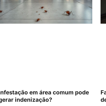
Infestação em área comum pode
F
gerar indenização?
d