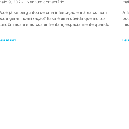
maio 9, 2026
Nenhum comentário
ma
Você já se perguntou se uma infestação em área comum
A f
pode gerar indenização? Essa é uma dúvida que muitos
pod
condôminos e síndicos enfrentam, especialmente quando
imó
eia mais»
Lei