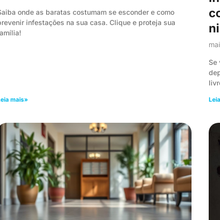
c
Saiba onde as baratas costumam se esconder e como
prevenir infestações na sua casa. Clique e proteja sua
n
amília!
mai
Se 
dep
liv
eia mais»
Lei