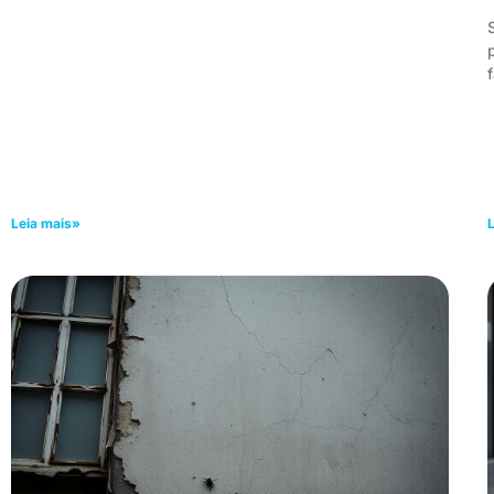
f
Leia mais»
L