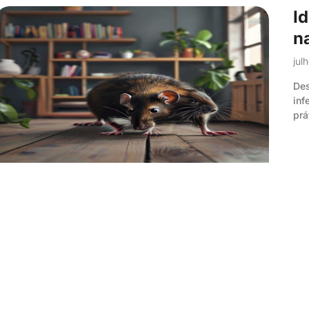
I
n
jul
Des
inf
prá