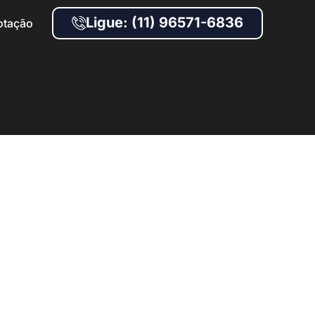
Ligue: (11) 96571-6836
otação