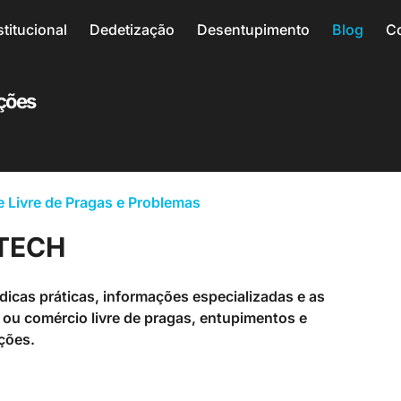
stitucional
Dedetização
Desentupimento
Blog
C
uções
 Livre de Pragas e Problemas
DTECH
icas práticas, informações especializadas e as
ou comércio livre de pragas, entupimentos e
ções.