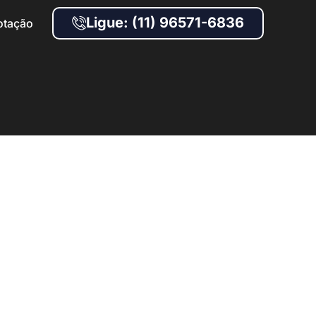
Ligue: (11) 96571-6836
otação