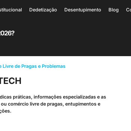
stitucional
Dedetização
Desentupimento
Blog
C
2026?
 Livre de Pragas e Problemas
DTECH
icas práticas, informações especializadas e as
ou comércio livre de pragas, entupimentos e
ções.