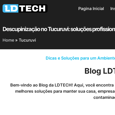
Pagina Inicial
In
Descupinização no Tucuruvi: soluções profissiona
Home
»
Tucuruvi
Dicas e Soluções para um Ambiente
Blog L
Bem-vindo ao Blog da LDTECH! Aqui, você encontra d
melhores soluções para manter sua casa, empresa 
contamina