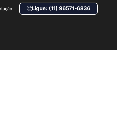
Ligue: (11) 96571-6836
otação