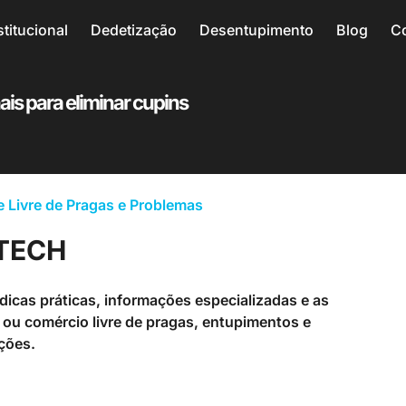
stitucional
Dedetização
Desentupimento
Blog
C
is para eliminar cupins
 Livre de Pragas e Problemas
DTECH
icas práticas, informações especializadas e as
ou comércio livre de pragas, entupimentos e
ções.