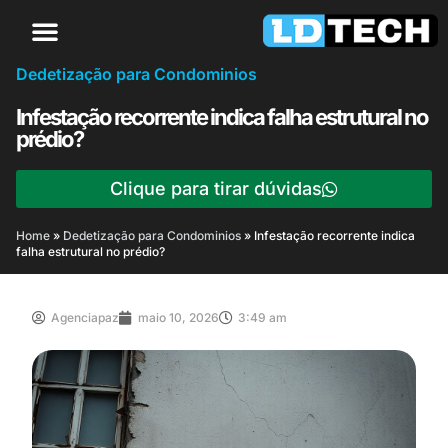
Dedetização para Condominios
Infestação recorrente indica falha estrutural no
prédio?
Clique para tirar dúvidas
Home
»
Dedetização para Condominios
»
Infestação recorrente indica
falha estrutural no prédio?
Agenciapaz
maio 10, 2026
3:49 am