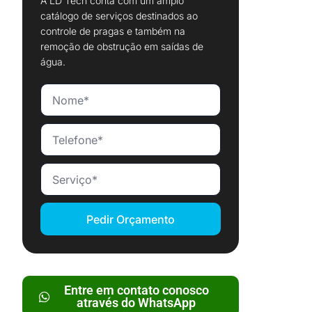
A LD Tech conta com um amplo
catálogo de serviços destinados ao
controle de pragas e também na
remoção de obstrução em saídas de
água.
Pedir Orçamento
Entre em contato conosco
através do WhatsApp