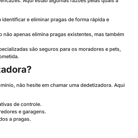
eficazes. Aqui estão algumas razões pelas quais a
identificar e eliminar pragas de forma rápida e
o não apenas elimina pragas existentes, mas também
pecializadas são seguros para os moradores e pets,
ometida.
zadora?
mínio, não hesite em chamar uma dedetizadora. Aqui
ivas de controle.
redores e garagens.
dos a pragas.