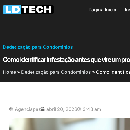
Pagina Inicial
In
Dedetização para Condominios
Como identificar infestação antes que vire um pr
Home
»
Dedetização para Condominios
»
Como identifica
Agenciapaz
abril 20, 2026
3:48 am