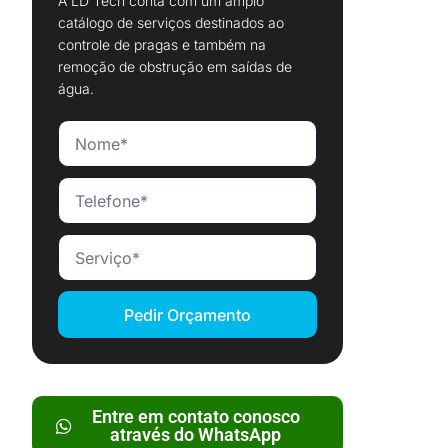
A LD Tech conta com um amplo
catálogo de serviços destinados ao
controle de pragas e também na
remoção de obstrução em saídas de
água.
Pedir Orçamento
Entre em contato conosco
através do WhatsApp