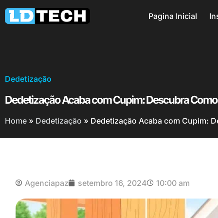
Pagina Inicial
In
Dedetização
Dedetização Acaba com Cupim: Descubra Como E
Home
»
Dedetização
»
Dedetização Acaba com Cupim: De
Agenciapaz
setembro 16, 2024
10:00 am