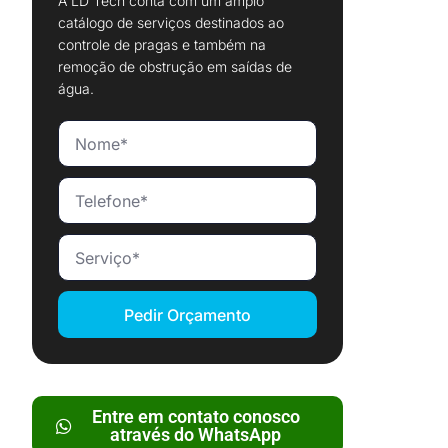
A LD Tech conta com um amplo
catálogo de serviços destinados ao
controle de pragas e também na
remoção de obstrução em saídas de
água.
Pedir Orçamento
Entre em contato conosco
através do WhatsApp