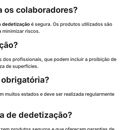
a os colaboradores?
a
dedetização
é segura. Os produtos utilizados são
 minimizar riscos.
ação?
s dos profissionais, que podem incluir a proibição de
a de superfícies.
 obrigatória?
em muitos estados e deve ser realizada regularmente
a de dedetização?
lizem produtos seguros e que ofereçam garantias de