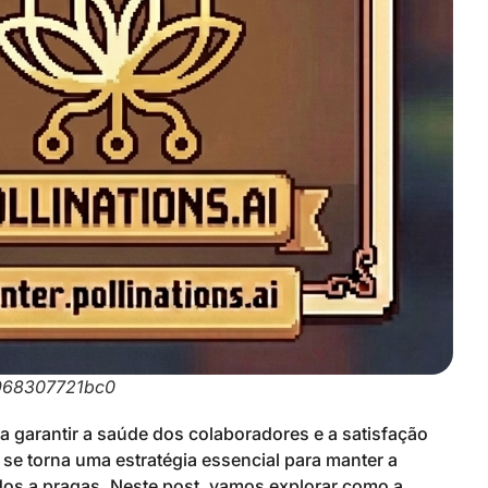
968307721bc0
a garantir a saúde dos colaboradores e a satisfação
se torna uma estratégia essencial para manter a
dos a pragas. Neste post, vamos explorar como a