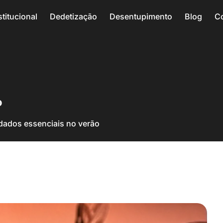
stitucional
Dedetização
Desentupimento
Blog
C
o
dados essenciais no verão