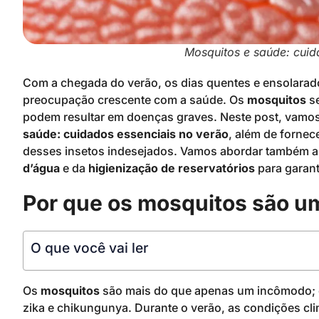
Mosquitos e saúde: cuid
Com a chegada do verão, os dias quentes e ensolara
preocupação crescente com a saúde. Os
mosquitos
se
podem resultar em doenças graves. Neste post, vamos 
saúde: cuidados essenciais no verão
, além de fornec
desses insetos indesejados. Vamos abordar também a
d’água
e da
higienização de reservatórios
para garant
Por que os mosquitos são u
O que você vai ler
Os
mosquitos
são mais do que apenas um incômodo; e
zika e chikungunya. Durante o verão, as condições cl