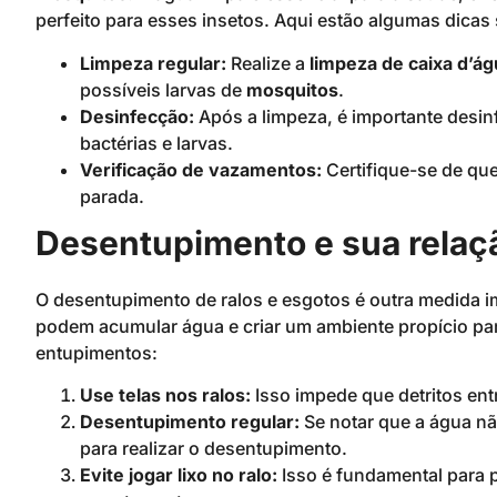
perfeito para esses insetos. Aqui estão algumas dicas
Limpeza regular:
Realize a
limpeza de caixa d’ág
possíveis larvas de
mosquitos
.
Desinfecção:
Após a limpeza, é importante desinfe
bactérias e larvas.
Verificação de vazamentos:
Certifique-se de qu
parada.
Desentupimento e sua relaç
O desentupimento de ralos e esgotos é outra medida i
podem acumular água e criar um ambiente propício pa
entupimentos:
Use telas nos ralos:
Isso impede que detritos en
Desentupimento regular:
Se notar que a água n
para realizar o desentupimento.
Evite jogar lixo no ralo:
Isso é fundamental para p