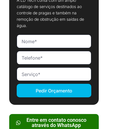
A LD Tech conta com um amplo
catálogo de serviços destinados ao
controle de pragas e também na
remoção de obstrução em saídas de
água.
Pedir Orçamento
Entre em contato conosco
através do WhatsApp