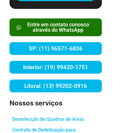
Entre em contato conosco
através do WhatsApp
SP: (11) 96571-6836
Interior: (19) 99420-1751
Litoral: (13) 99202-0916
Nossos serviços
Desinfecção de Quadras de Areia
Contrato de Dedetização para