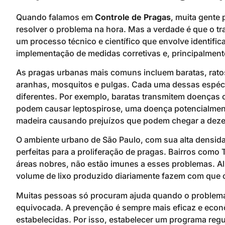
Quando falamos em
Controle de Pragas
, muita gente
resolver o problema na hora. Mas a verdade é que o tra
um processo técnico e científico que envolve identific
implementação de medidas corretivas e, principalmente
As pragas urbanas mais comuns incluem baratas, rato
aranhas, mosquitos e pulgas. Cada uma dessas espéci
diferentes. Por exemplo, baratas transmitem doenças 
podem causar leptospirose, uma doença potencialmente
madeira causando prejuízos que podem chegar a dezen
O ambiente urbano de São Paulo, com sua alta densida
perfeitas para a proliferação de pragas. Bairros como 
áreas nobres, não estão imunes a esses problemas. Al
volume de lixo produzido diariamente fazem com que o
Muitas pessoas só procuram ajuda quando o problema
equivocada. A prevenção é sempre mais eficaz e econ
estabelecidas. Por isso, estabelecer um programa regu