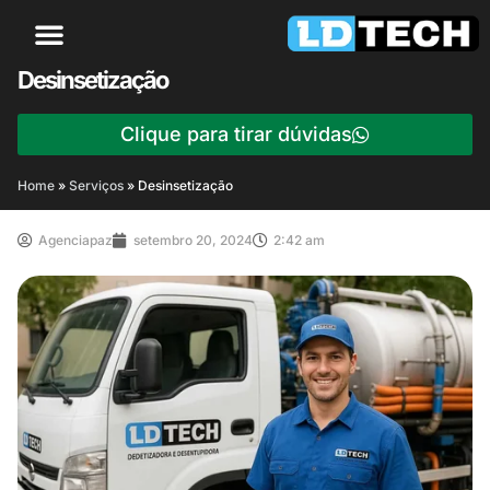
Desinsetização
Clique para tirar dúvidas
Home
»
Serviços
»
Desinsetização
Agenciapaz
setembro 20, 2024
2:42 am