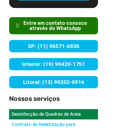
Entre em contato conosco
através do WhatsApp
SP: (11) 96571-6836
Interior: (19) 99420-1751
Litoral: (13) 99202-0916
Nossos serviços
Desinfecção de Quadras de Areia
Contrato de Dedetização para