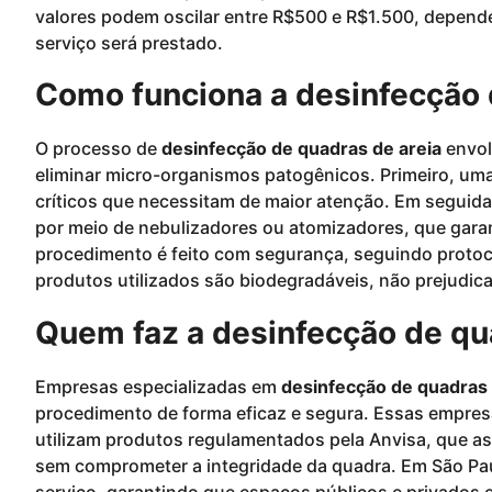
valores podem oscilar entre R$500 e R$1.500, depende
serviço será prestado.
Como funciona a desinfecção 
O processo de
desinfecção de quadras de areia
envol
eliminar micro-organismos patogênicos. Primeiro, uma a
críticos que necessitam de maior atenção. Em seguida
por meio de nebulizadores ou atomizadores, que gara
procedimento é feito com segurança, seguindo protoc
produtos utilizados são biodegradáveis, não prejudic
Quem faz a desinfecção de qu
Empresas especializadas em
desinfecção de quadras 
procedimento de forma eficaz e segura. Essas empre
utilizam produtos regulamentados pela Anvisa, que a
sem comprometer a integridade da quadra. Em São Pa
serviço, garantindo que espaços públicos e privados 