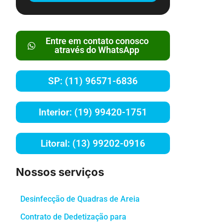
Entre em contato conosco
através do WhatsApp
SP: (11) 96571-6836
Interior: (19) 99420-1751
Litoral: (13) 99202-0916
Nossos serviços
Desinfecção de Quadras de Areia
Contrato de Dedetização para