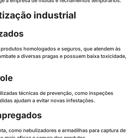
ege a empresa de multas e fechamentos temporários.
ização industrial
izados
am produtos homologados e seguros, que atendem às
mbate a diversas pragas e possuem baixa toxicidade,
ole
utilizadas técnicas de prevenção, como inspeções
didas ajudam a evitar novas infestações.
mpregados
onta, como nebulizadores e armadilhas para captura de
 mais eficaz e segura dos produtos.