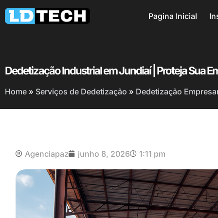
Pagina Inicial
In
Dedetização Industrial em Jundiaí | Proteja Sua 
Home
»
Serviços de Dedetização
»
Dedetização Empresari
Agenciapaz
junho 8, 2026
1:11 pm