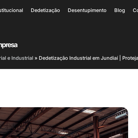
stitucional
Dedetização
Desentupimento
Blog
C
Empresa
al e Industrial
»
Dedetização Industrial em Jundiaí | Prote