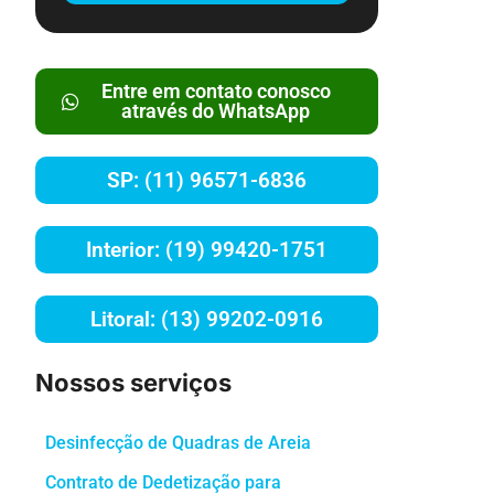
Entre em contato conosco
através do WhatsApp
SP: (11) 96571-6836
Interior: (19) 99420-1751
Litoral: (13) 99202-0916
Nossos serviços
Desinfecção de Quadras de Areia
Contrato de Dedetização para