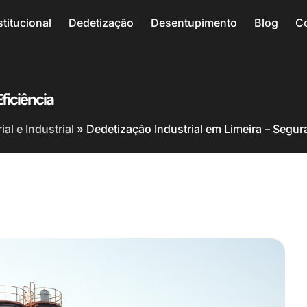
stitucional
Dedetização
Desentupimento
Blog
C
ficiência
al e Industrial
»
Dedetização Industrial em Limeira – Segur