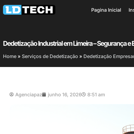
Pagina Inicial
In
Dedetização Industrial em Limeira – Segurança e E
Home
»
Serviços de Dedetização
»
Dedetização Empresari
Agenciapaz
junho 16, 2026
8:51 am