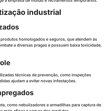
ege a empresa de multas e fechamentos temporários.
ização industrial
izados
am produtos homologados e seguros, que atendem às
mbate a diversas pragas e possuem baixa toxicidade,
ole
utilizadas técnicas de prevenção, como inspeções
didas ajudam a evitar novas infestações.
mpregados
onta, como nebulizadores e armadilhas para captura de
 mais eficaz e segura dos produtos.