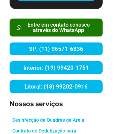
Entre em contato conosco
através do WhatsApp
SP: (11) 96571-6836
Interior: (19) 99420-1751
Litoral: (13) 99202-0916
Nossos serviços
Desinfecção de Quadras de Areia
Contrato de Dedetização para