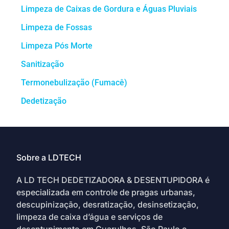
Limpeza de Caixas de Gordura e Águas Pluviais
Limpeza de Fossas
Limpeza Pós Morte
Sanitização
Termonebulização (Fumacê)
Dedetização
Sobre a LDTECH
A LD TECH DEDETIZADORA & DESENTUPIDORA é
especializada em controle de pragas urbanas,
descupinização, desratização, desinsetização,
limpeza de caixa d’água e serviços de
desentupimento em Guarulhos, São Paulo e