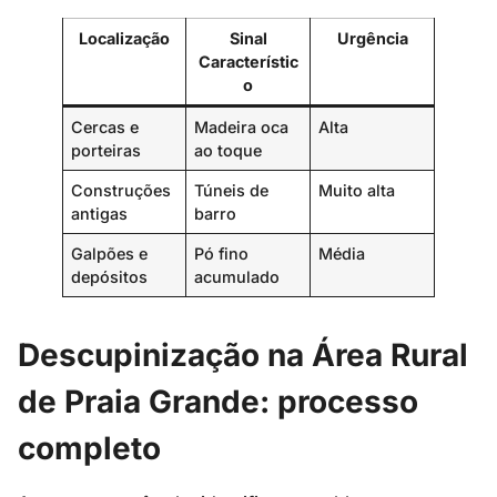
Localização
Sinal
Urgência
Característic
o
Cercas e
Madeira oca
Alta
porteiras
ao toque
Construções
Túneis de
Muito alta
antigas
barro
Galpões e
Pó fino
Média
depósitos
acumulado
Descupinização na Área Rural
de Praia Grande: processo
completo