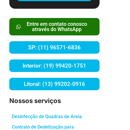
Entre em contato conosco
através do WhatsApp
SP: (11) 96571-6836
Interior: (19) 99420-1751
Litoral: (13) 99202-0916
Nossos serviços
Desinfecção de Quadras de Areia
Contrato de Dedetização para