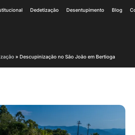
stitucional
Dedetização
Desentupimento
Blog
C
ização
»
Descupinização no São João em Bertioga