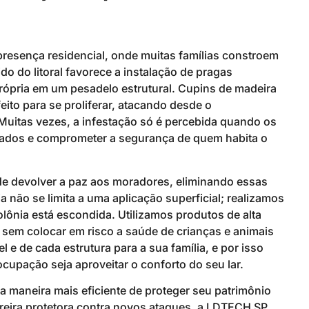
presença residencial, onde muitas famílias constroem
do do litoral favorece a instalação de pragas
rópria em um pesadelo estrutural. Cupins de madeira
ito para se proliferar, atacando desde o
Muitas vezes, a infestação só é percebida quando os
erados e comprometer a segurança de quem habita o
de devolver a paz aos moradores, eliminando essas
 não se limita a uma aplicação superficial; realizamos
olônia está escondida. Utilizamos produtos de alta
, sem colocar em risco a saúde de crianças e animais
e de cada estrutura para a sua família, e por isso
cupação seja aproveitar o conforto do seu lar.
a maneira mais eficiente de proteger seu patrimônio
rreira protetora contra novos ataques, a LDTECH SP