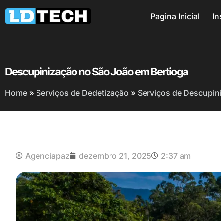
Pagina Inicial
In
Descupinização no São João em Bertioga
Home
»
Serviços de Dedetização
»
Serviços de Descupin
Agenciapaz
dezembro 21, 2025
2:37 am