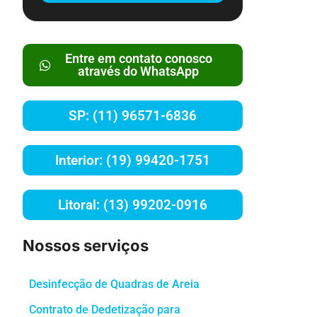
Entre em contato conosco
através do WhatsApp
SP: (11) 96571-6836
Interior: (19) 99420-1751
Litoral: (13) 99202-0916
Nossos serviços
Desinfecção de Quadras de Areia
Contrato de Dedetização para