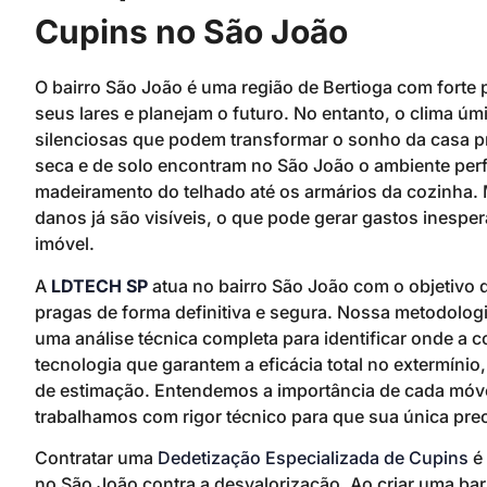
Cupins no São João
O bairro São João é uma região de Bertioga com forte 
seus lares e planejam o futuro. No entanto, o clima úmi
silenciosas que podem transformar o sonho da casa p
seca e de solo encontram no São João o ambiente perfe
madeiramento do telhado até os armários da cozinha. 
danos já são visíveis, o que pode gerar gastos inesp
imóvel.
A
LDTECH SP
atua no bairro São João com o objetivo 
pragas de forma definitiva e segura. Nossa metodologia
uma análise técnica completa para identificar onde a c
tecnologia que garantem a eficácia total no extermínio
de estimação. Entendemos a importância de cada móvel 
trabalhamos com rigor técnico para que sua única preo
Contratar uma
Dedetização Especializada de Cupins
é 
no São João contra a desvalorização. Ao criar uma ba