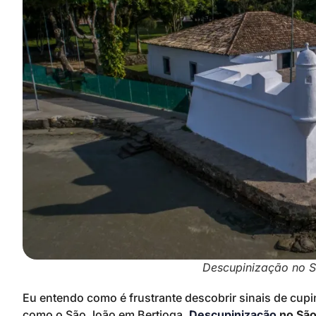
Descupinização no S
Eu entendo como é frustrante descobrir sinais de cupi
como o São João em Bertioga.
Descupinização
no São