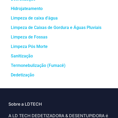
Hidrojateamento
Limpeza de caixa d’água
Limpeza de Caixas de Gordura e Águas Pluviais
Limpeza de Fossas
Limpeza Pós Morte
Sanitização
Termonebulização (Fumacê)
Dedetização
Sobre a LDTECH
A LD TECH DEDETIZADORA & DESENTUPIDORA é