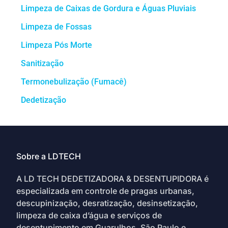
Limpeza de Caixas de Gordura e Águas Pluviais
Limpeza de Fossas
Limpeza Pós Morte
Sanitização
Termonebulização (Fumacê)
Dedetização
Sobre a LDTECH
A LD TECH DEDETIZADORA & DESENTUPIDORA é
especializada em controle de pragas urbanas,
descupinização, desratização, desinsetização,
limpeza de caixa d’água e serviços de
desentupimento em Guarulhos, São Paulo e