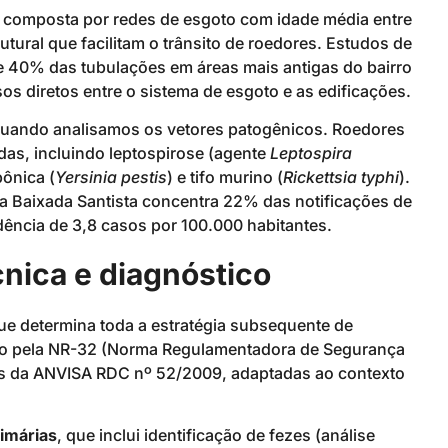
, composta por redes de esgoto com idade média entre
utural que facilitam o trânsito de roedores. Estudos de
40% das tubulações em áreas mais antigas do bairro
s diretos entre o sistema de esgoto e as edificações.
 quando analisamos os vetores patogênicos. Roedores
s, incluindo leptospirose (agente
Leptospira
bônica (
Yersinia pestis
) e tifo murino (
Rickettsia typhi
).
a Baixada Santista concentra 22% das notificações de
dência de 3,8 casos por 100.000 habitantes.
nica e diagnóstico
que determina toda a estratégia subsequente de
ido pela NR-32 (Norma Regulamentadora de Segurança
zes da ANVISA RDC nº 52/2009, adaptadas ao contexto
imárias
, que inclui identificação de fezes (análise