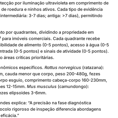
etecção por iluminação ultravioleta em comprimento de
de roedura e ninhos ativos. Cada tipo de evidência
ntermediária: 3-7 dias; antiga: >7 dias), permitindo
 por quadrantes, dividindo a propriedade em
² para imóveis comerciais. Cada quadrante recebe
ibilidade de alimento (0-5 pontos), acesso à água (0-5
ntrada (0-5 pontos) e sinais de atividade (0-5 pontos).
reas críticas prioritárias.
axonômicos específicos.
Rattus norvegicus
(ratazana):
, cauda menor que corpo, peso 200-480g, fezes
 corpo esguio, comprimento cabeça-corpo 160-230mm,
rmes 12-15mm.
Mus musculus
(camundongo):
zes elipsoides 3-6mm.
ndes explica: “A precisão na fase diagnóstica
tocolo rigoroso de inspeção diferencia abordagens
eficácia.”