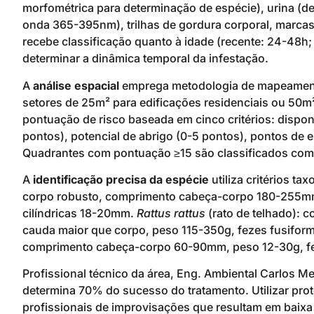
morfométrica para determinação de espécie), urina (d
onda 365-395nm), trilhas de gordura corporal, marcas 
recebe classificação quanto à idade (recente: 24-48h; i
determinar a dinâmica temporal da infestação.
A
análise espacial
emprega metodologia de mapeamento
setores de 25m² para edificações residenciais ou 50m
pontuação de risco baseada em cinco critérios: dispon
pontos), potencial de abrigo (0-5 pontos), pontos de e
Quadrantes com pontuação ≥15 são classificados como á
A
identificação precisa da espécie
utiliza critérios t
corpo robusto, comprimento cabeça-corpo 180-255mm
cilíndricas 18-20mm.
Rattus rattus
(rato de telhado):
cauda maior que corpo, peso 115-350g, fezes fusifo
comprimento cabeça-corpo 60-90mm, peso 12-30g, fe
Profissional técnico da área, Eng. Ambiental Carlos Me
determina 70% do sucesso do tratamento. Utilizar pro
profissionais de improvisações que resultam em baixa 