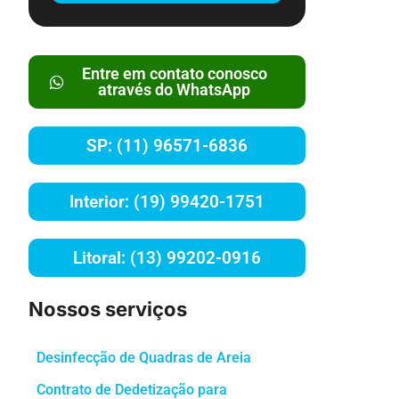
Entre em contato conosco
através do WhatsApp
SP: (11) 96571-6836
Interior: (19) 99420-1751
Litoral: (13) 99202-0916
Nossos serviços
Desinfecção de Quadras de Areia
Contrato de Dedetização para