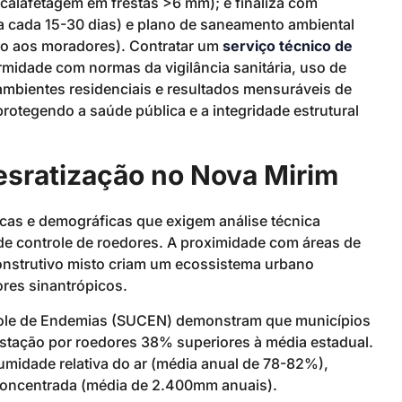
calafetagem em frestas >6 mm); e finaliza com
 a cada 15-30 dias) e plano de saneamento ambiental
ão aos moradores). Contratar um
serviço técnico de
rmidade com normas da vigilância sanitária, uso de
ambientes residenciais e resultados mensuráveis de
rotegendo a saúde pública e a integridade estrutural
sratização no Nova Mirim
icas e demográficas que exigem análise técnica
de controle de roedores. A proximidade com áreas de
onstrutivo misto criam um ecossistema urbano
ores sinantrópicos.
role de Endemias (SUCEN) demonstram que municípios
festação por roedores 38% superiores à média estadual.
 umidade relativa do ar (média anual de 78-82%),
concentrada (média de 2.400mm anuais).