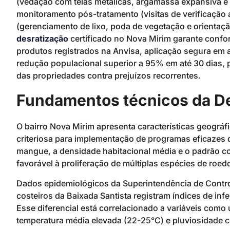
(vedação com telas metálicas, argamassa expansiva e 
monitoramento pós-tratamento (visitas de verificação
(gerenciamento de lixo, poda de vegetação e orientaç
desratização
certificado no Nova Mirim garante confo
produtos registrados na Anvisa, aplicação segura em 
redução populacional superior a 95% em até 30 dias, p
das propriedades contra prejuízos recorrentes.
Fundamentos técnicos da De
O bairro Nova Mirim apresenta características geográf
criteriosa para implementação de programas eficazes 
mangue, a densidade habitacional média e o padrão c
favorável à proliferação de múltiplas espécies de roed
Dados epidemiológicos da Superintendência de Cont
costeiros da Baixada Santista registram índices de in
Esse diferencial está correlacionado a variáveis como
temperatura média elevada (22-25°C) e pluviosidade 