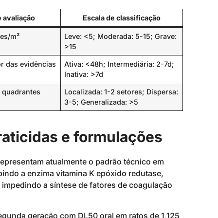
 avaliação
Escala de classificação
zes/m²
Leve: <5; Moderada: 5-15; Grave:
>15
or das evidências
Ativa: <48h; Intermediária: 2-7d;
Inativa: >7d
 quadrantes
Localizada: 1-2 setores; Dispersa:
3-5; Generalizada: >5
raticidas e formulações
representam atualmente o padrão técnico em
bindo a enzima vitamina K epóxido redutase,
 impedindo a síntese de fatores de coagulação
egunda geração com DL50 oral em ratos de 1,125