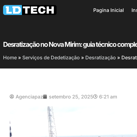
Pagina Inicial
In
Desratização no Nova Mirim: guia técnico comple
Home
»
Serviços de Dedetização
»
Desratização
»
Desrat
Agenciapaz
setembro 25, 2025
6:21 am