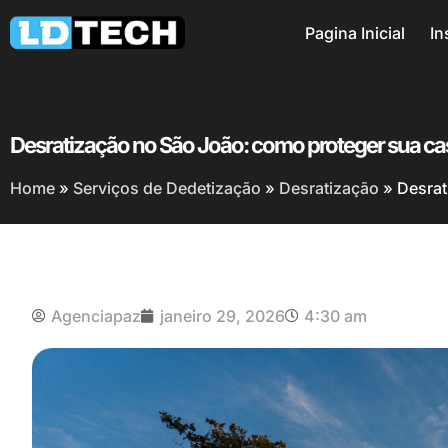
Pagina Inicial
In
Desratização no São João: como proteger sua ca
Home
»
Serviços de Dedetização
»
Desratização
»
Desrat
Agenciapaz
janeiro 29, 2026
4:30 am