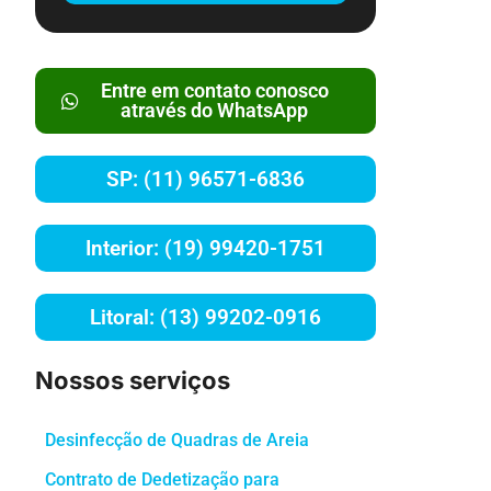
Entre em contato conosco
através do WhatsApp
SP: (11) 96571-6836
Interior: (19) 99420-1751
Litoral: (13) 99202-0916
Nossos serviços
Desinfecção de Quadras de Areia
Contrato de Dedetização para