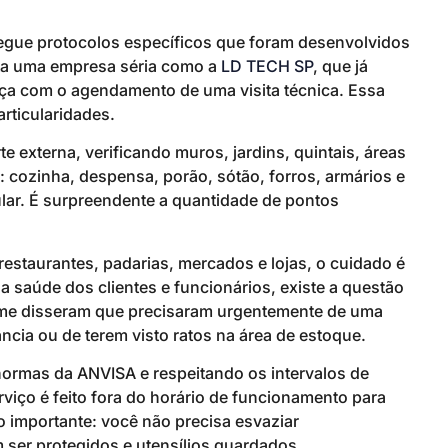
segue protocolos específicos que foram desenvolvidos
ata uma empresa séria como a
LD TECH SP
, que já
ça com o agendamento de uma visita técnica. Essa
rticularidades.
te externa, verificando muros, jardins, quintais, áreas
: cozinha, despensa, porão, sótão, forros, armários e
lar. É surpreendente a quantidade de pontos
estaurantes, padarias, mercados e lojas, o cuidado é
 saúde dos clientes e funcionários, existe a questão
já me disseram que precisaram urgentemente de uma
ncia ou de terem visto ratos na área de estoque.
normas da ANVISA e respeitando os intervalos de
viço é feito fora do horário de funcionamento para
ão importante: você não precisa esvaziar
ser protegidos e utensílios guardados.