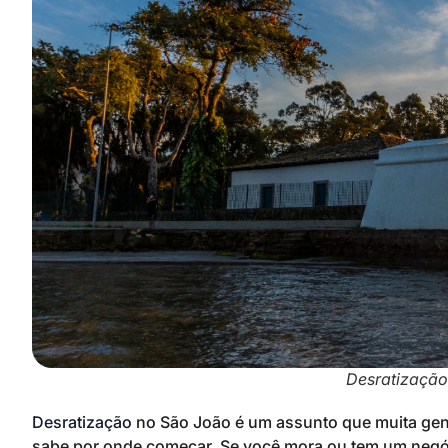
Desratização
Desratização
no São João é um assunto que muita gen
sabe por onde começar. Se você mora ou tem um negóc