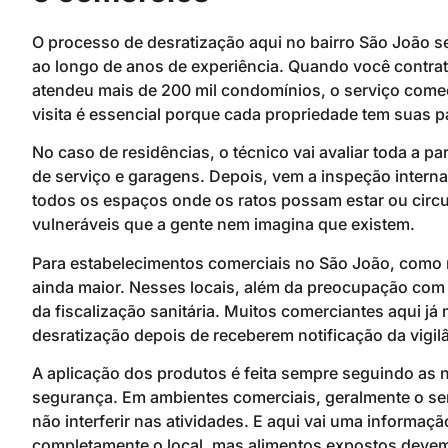
O processo de desratização aqui no bairro São João 
ao longo de anos de experiência. Quando você contr
atendeu mais de 200 mil condomínios, o serviço come
visita é essencial porque cada propriedade tem suas pa
No caso de residências, o técnico vai avaliar toda a par
de serviço e garagens. Depois, vem a inspeção interna
todos os espaços onde os ratos possam estar ou circu
vulneráveis que a gente nem imagina que existem.
Para estabelecimentos comerciais no São João, como r
ainda maior. Nesses locais, além da preocupação com a
da fiscalização sanitária. Muitos comerciantes aqui 
desratização depois de receberem notificação da vigilâ
A aplicação dos produtos é feita sempre seguindo as 
segurança. Em ambientes comerciais, geralmente o ser
não interferir nas atividades. E aqui vai uma informaç
completamente o local, mas alimentos expostos devem 