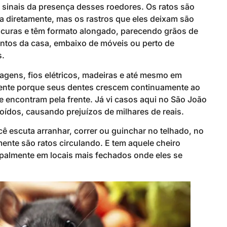
 sinais da presença desses roedores. Os ratos são
 diretamente, mas os rastros que eles deixam são
scuras e têm formato alongado, parecendo grãos de
antos da casa, embaixo de móveis ou perto de
s.
agens, fios elétricos, madeiras e até mesmo em
mente porque seus dentes crescem continuamente ao
e encontram pela frente. Já vi casos aqui no São João
roídos, causando prejuízos de milhares de reais.
 escuta arranhar, correr ou guinchar no telhado, no
mente são ratos circulando. E tem aquele cheiro
ncipalmente em locais mais fechados onde eles se