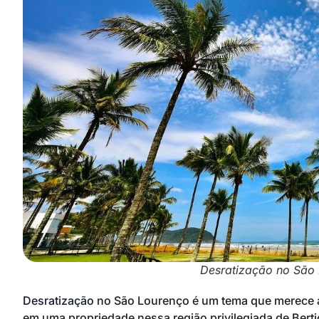
Desratização no São 
Desratização
no São Lourenço é um tema que merece a
em uma propriedade nessa região privilegiada de Ber