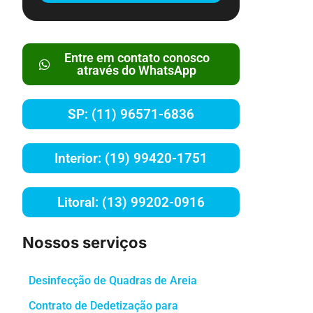
Entre em contato conosco
através do WhatsApp
SP: (11) 96571-6836
Interior: (19) 99420-1751
Litoral: (13) 99202-0916
Nossos serviços
Desinfecção de Quadras de Areia
Contrato de Dedetização para