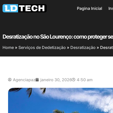
Pagina Inicial
In
Desratização no São Lourenço: como proteger se
Home
»
Serviços de Dedetização
»
Desratização
»
Desrat
Agenciapaz
janeiro 30, 2026
4:50 am