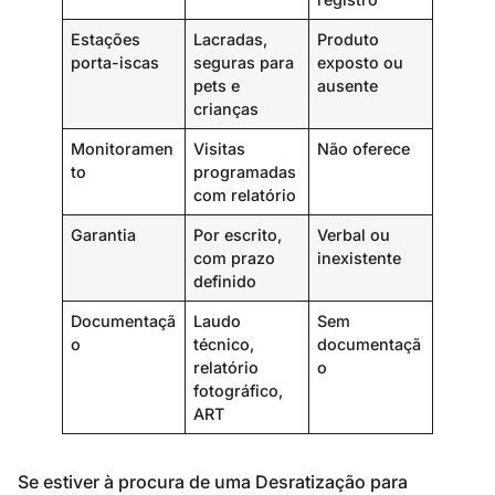
Estações
Lacradas,
Produto
porta-iscas
seguras para
exposto ou
pets e
ausente
crianças
Monitoramen
Visitas
Não oferece
to
programadas
com relatório
Garantia
Por escrito,
Verbal ou
com prazo
inexistente
definido
Documentaçã
Laudo
Sem
o
técnico,
documentaçã
relatório
o
fotográfico,
ART
Se estiver à procura de uma Desratização para