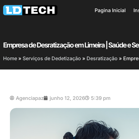
Pagina Inicial
In
Empresa de Desratização em Limeira | Saúde e S
Home
»
Serviços de Dedetização
»
Desratização
»
Empres
Agenciapaz
junho 12, 2026
5:39 pm