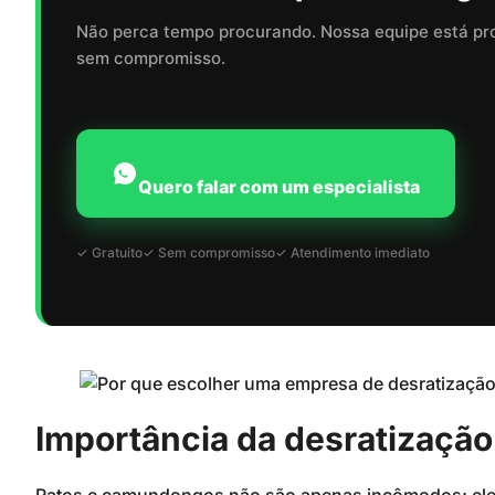
Não perca tempo procurando. Nossa equipe está pr
sem compromisso.
Quero falar com um especialista
✓ Gratuito
✓ Sem compromisso
✓ Atendimento imediato
Importância da desratização 
Ratos e camundongos não são apenas incômodos; eles