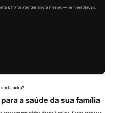
onta para te atender agora mesmo — sem enrolação,
para a saúde da sua família
 representam sérios riscos à saúde. Esses roedores