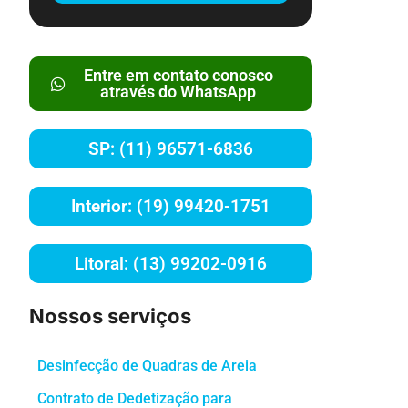
Entre em contato conosco
através do WhatsApp
SP: (11) 96571-6836
Interior: (19) 99420-1751
Litoral: (13) 99202-0916
Nossos serviços
Desinfecção de Quadras de Areia
Contrato de Dedetização para