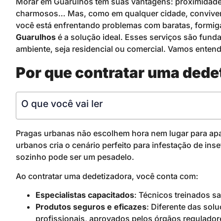
Morar em Guarulhos tem suas vantagens: proximidade d
charmosos… Mas, como em qualquer cidade, convive
você está enfrentando problemas com baratas, formiga
Guarulhos
é a solução ideal. Esses serviços são fund
ambiente, seja residencial ou comercial. Vamos enten
Por que contratar uma ded
O que você vai ler
Pragas urbanas não escolhem hora nem lugar para apa
urbanos cria o cenário perfeito para infestação de ins
sozinho pode ser um pesadelo.
Ao contratar uma dedetizadora, você conta com:
Especialistas capacitados
: Técnicos treinados sa
Produtos seguros e eficazes
: Diferente das sol
profissionais, aprovados pelos órgãos regulador