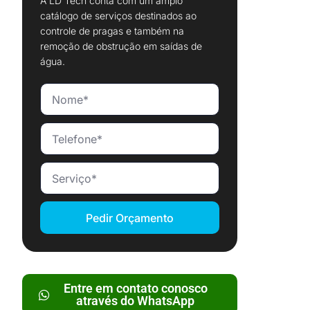
A LD Tech conta com um amplo
catálogo de serviços destinados ao
controle de pragas e também na
remoção de obstrução em saídas de
água.
Pedir Orçamento
Entre em contato conosco
através do WhatsApp