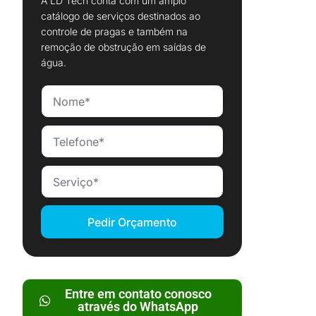
A LD Tech conta com um amplo
catálogo de serviços destinados ao
controle de pragas e também na
remoção de obstrução em saídas de
água.
Pedir Orçamento
Entre em contato conosco
através do WhatsApp