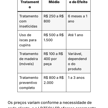
Tratament
Médio
e do Efeito
o
Tratamento
R$ 250 a R$
6 meses a 1
com
800
ano
inseticidas
Uso de
R$ 500 a R$
Até 1 ano
iscas para
1.500
cupins
Tratamento
R$ 100 a R$
Variável,
de madeira
400 por
dependend
(móveis)
peça
o do
produto
Tratamento
R$ 800 a R$
1 a 3 anos
preventivo
2.000
completo
Os preços variam conforme a necessidade de