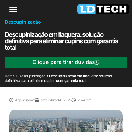
Descupinização
Descupinização em Itaquera: solução
definitiva para eliminar cupins com garantia
total
Clique para tirar dúvidas
Home
»
Descupinização
»
Descupinização em Itaquera: solução
definitiva para eliminar cupins com garantia total
Agenciapaz
setembro 14, 2025
2:44 pm