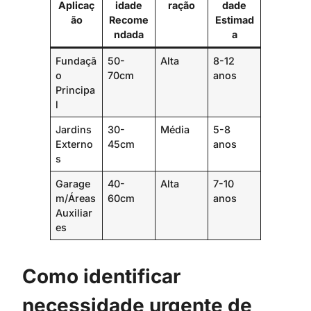
Aplicaç
idade
ração
dade
ão
Recome
Estimad
ndada
a
Fundaçã
50-
Alta
8-12
o
70cm
anos
Principa
l
Jardins
30-
Média
5-8
Externo
45cm
anos
s
Garage
40-
Alta
7-10
m/Áreas
60cm
anos
Auxiliar
es
Como identificar
necessidade urgente de