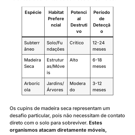
Espécie
Habitat
Potenci
Período
Prefere
al
de
ncial
Destruti
Detecçã
vo
o
Subterr
Solo/Fu
Crítico
12-24
âneo
ndações
meses
Madeira
Estrutur
Alto
6-18
Seca
as/Móve
meses
is
Arboríc
Jardins/
Modera
3-12
ola
Árvores
do
meses
Os cupins de madeira seca representam um
desafio particular, pois não necessitam de contato
direto com o solo para sobreviver.
Estes
organismos atacam diretamente móveis,