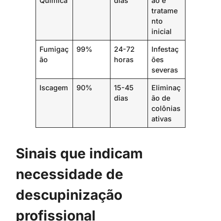
Química
dias
ão e
tratame
nto
inicial
Fumigaç
99%
24-72
Infestaç
ão
horas
ões
severas
Iscagem
90%
15-45
Eliminaç
dias
ão de
colônias
ativas
Sinais que indicam
necessidade de
descupinização
profissional