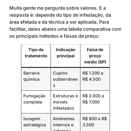
Muita gente me pergunta sobre valores. E a
resposta é: depende do tipo de infestação, da
área afetada e da técnica a ser aplicada. Para
facilitar, deixo abaixo uma tabela comparativa com
os principais métodos e faixas de preço:
Tipo de
Indicação
Faixa de
tratamento
principal
preço
médio (SP)
Barreira
Cupins
R$ 1.200 a
química
subterrâneo
R$ 4.500
s
Fumigação
Estruturas e
R$ 2.000 a
completa
móveis
R$ 7.000
infestados
Iscagem
Ambientes
R$ 800 a R$
estratégica
internos e
3.500
externos