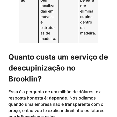
ão
ões
penetra
localiza
nte
das em
elimina
móveis
cupins
e
dentro
estrutur
da
as de
madeira.
madeira.
Quanto custa um serviço de
descupinização no
Brooklin?
Essa é a pergunta de um milhão de dólares, e a
resposta honesta é:
depende
. Nós odiamos
quando uma empresa não é transparente com o
preço, então vou te explicar direitinho os fatores
que influenciam o valor.