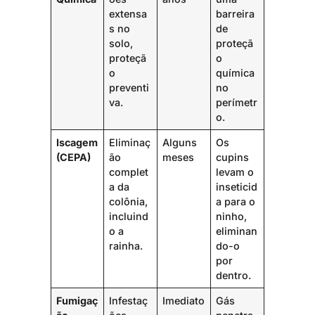
extensa
barreira
s no
de
solo,
proteçã
proteçã
o
o
química
preventi
no
va.
perímetr
o.
Iscagem
Eliminaç
Alguns
Os
(CEPA)
ão
meses
cupins
complet
levam o
a da
inseticid
colônia,
a para o
incluind
ninho,
o a
eliminan
rainha.
do-o
por
dentro.
Fumigaç
Infestaç
Imediato
Gás