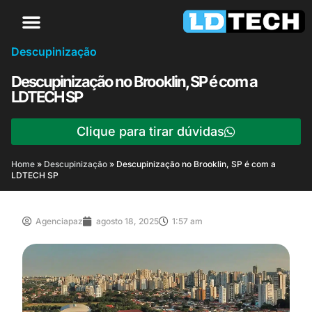
Descupinização
Descupinização no Brooklin, SP é com a
LDTECH SP
Clique para tirar dúvidas
Home
»
Descupinização
»
Descupinização no Brooklin, SP é com a
LDTECH SP
Agenciapaz
agosto 18, 2025
1:57 am