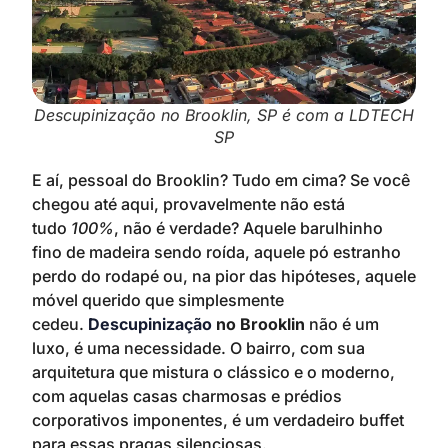
Descupinização no Brooklin, SP é com a LDTECH
SP
E aí, pessoal do Brooklin? Tudo em cima? Se você
chegou até aqui, provavelmente não está
tudo
100%
, não é verdade? Aquele barulhinho
fino de madeira sendo roída, aquele pó estranho
perdo do rodapé ou, na pior das hipóteses, aquele
móvel querido que simplesmente
cedeu.
Descupinização
no Brooklin
não é um
luxo, é uma necessidade. O bairro, com sua
arquitetura que mistura o clássico e o moderno,
com aquelas casas charmosas e prédios
corporativos imponentes, é um verdadeiro buffet
para essas pragas silenciosas.