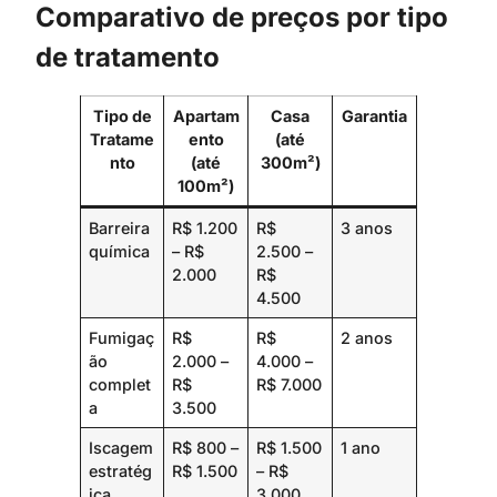
Comparativo de preços por tipo
de tratamento
Tipo de
Apartam
Casa
Garantia
Tratame
ento
(até
nto
(até
300m²)
100m²)
Barreira
R$ 1.200
R$
3 anos
química
– R$
2.500 –
2.000
R$
4.500
Fumigaç
R$
R$
2 anos
ão
2.000 –
4.000 –
complet
R$
R$ 7.000
a
3.500
Iscagem
R$ 800 –
R$ 1.500
1 ano
estratég
R$ 1.500
– R$
ica
3.000