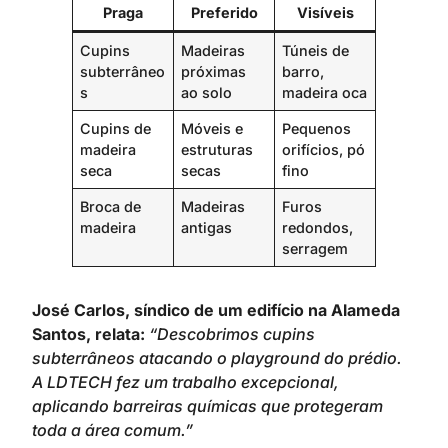
Praga
Preferido
Visíveis
Cupins
Madeiras
Túneis de
subterrâneo
próximas
barro,
s
ao solo
madeira oca
Cupins de
Móveis e
Pequenos
madeira
estruturas
orifícios, pó
seca
secas
fino
Broca de
Madeiras
Furos
madeira
antigas
redondos,
serragem
José Carlos, síndico de um edifício na Alameda
Santos, relata:
“Descobrimos cupins
subterrâneos atacando o playground do prédio.
A LDTECH fez um trabalho excepcional,
aplicando barreiras químicas que protegeram
toda a área comum.”