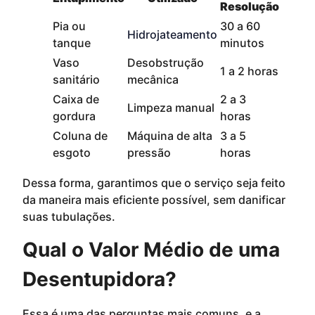
Resolução
Pia ou
30 a 60
Hidrojateamento
tanque
minutos
Vaso
Desobstrução
1 a 2 horas
sanitário
mecânica
Caixa de
2 a 3
Limpeza manual
gordura
horas
Coluna de
Máquina de alta
3 a 5
esgoto
pressão
horas
Dessa forma, garantimos que o serviço seja feito
da maneira mais eficiente possível, sem danificar
suas tubulações.
Qual o Valor Médio de uma
Desentupidora?
Essa é uma das perguntas mais comuns, e a