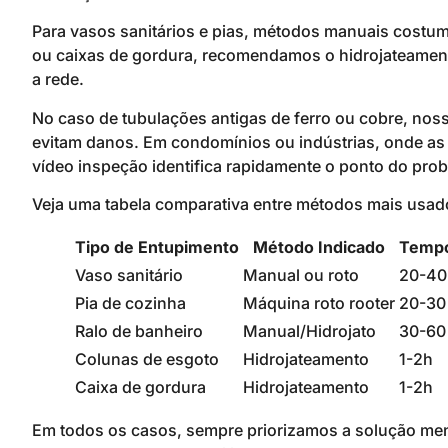
Para vasos sanitários e pias, métodos manuais costum
ou caixas de gordura, recomendamos o hidrojateamento
a rede.
No caso de tubulações antigas de ferro ou cobre, nos
evitam danos. Em condomínios ou indústrias, onde as
vídeo inspeção identifica rapidamente o ponto do pro
Veja uma tabela comparativa entre métodos mais usado
Tipo de Entupimento
Método Indicado
Tempo
Vaso sanitário
Manual ou roto
20-40
Pia de cozinha
Máquina roto rooter
20-30
Ralo de banheiro
Manual/Hidrojato
30-60
Colunas de esgoto
Hidrojateamento
1-2h
Caixa de gordura
Hidrojateamento
1-2h
Em todos os casos, sempre priorizamos a solução me