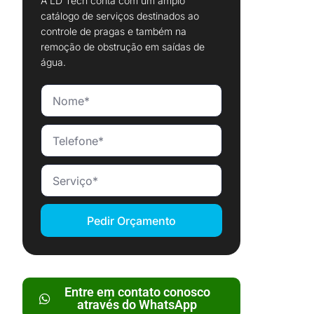
A LD Tech conta com um amplo
catálogo de serviços destinados ao
controle de pragas e também na
remoção de obstrução em saídas de
água.
Pedir Orçamento
Entre em contato conosco
através do WhatsApp