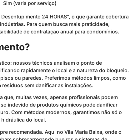
Sim (varia por serviço)
e Desentupimento 24 HORAS”, o que garante cobertura
ndústrias. Para quem busca mais praticidade,
ibilidade de contratação anual para condomínios.
mento?
ico: nossos técnicos analisam o ponto de
ficando rapidamente o local e a natureza do bloqueio.
 pisos ou paredes. Preferimos métodos limpos, como
m resíduos sem danificar as instalações.
ba que, muitas vezes, apenas profissionais podem
uso indevido de produtos químicos pode danificar
futuro. Com métodos modernos, garantimos não só o
idráulica do local.
pre recomendada. Aqui no Vila Maria Baixa, onde o
cabam sobrecarregando bueiros e sistemas de