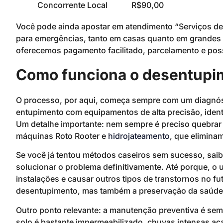
Concorrente Local
R$90,00
Você pode ainda apostar em atendimento “Serviços d
para emergências, tanto em casas quanto em grandes i
oferecemos pagamento facilitado, parcelamento e poss
Como funciona o desentupi
O processo, por aqui, começa sempre com um diagnóst
entupimento com equipamentos de alta precisão, identi
Um detalhe importante: nem sempre é preciso quebrar
máquinas Roto Rooter e
hidrojateamento
, que elimina
Se você já tentou métodos caseiros sem sucesso, sai
solucionar o problema definitivamente. Até porque, o 
instalações e causar outros tipos de transtornos no 
desentupimento, mas também a preservação da saúde h
Outro ponto relevante: a manutenção preventiva é sem
solo é bastante impermeabilizado, chuvas intensas a