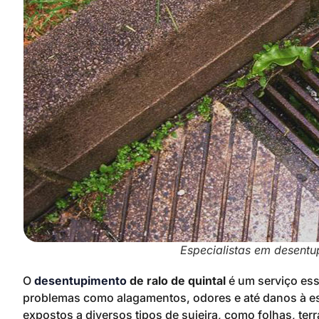
Especialistas em desentup
O
desentupimento
de ralo de quintal
é um serviço ess
problemas como alagamentos, odores e até danos à est
expostos a diversos tipos de sujeira, como folhas, ter