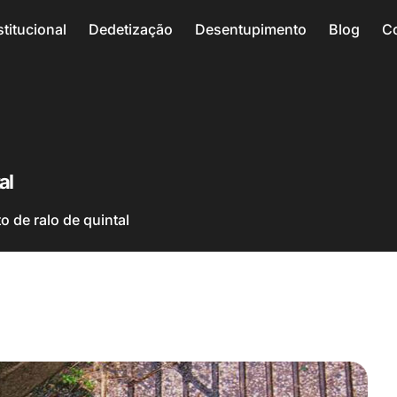
stitucional
Dedetização
Desentupimento
Blog
C
al
 de ralo de quintal