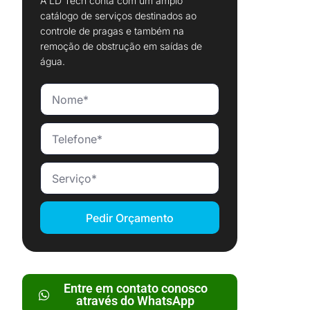
A LD Tech conta com um amplo
catálogo de serviços destinados ao
controle de pragas e também na
remoção de obstrução em saídas de
água.
Pedir Orçamento
Entre em contato conosco
através do WhatsApp