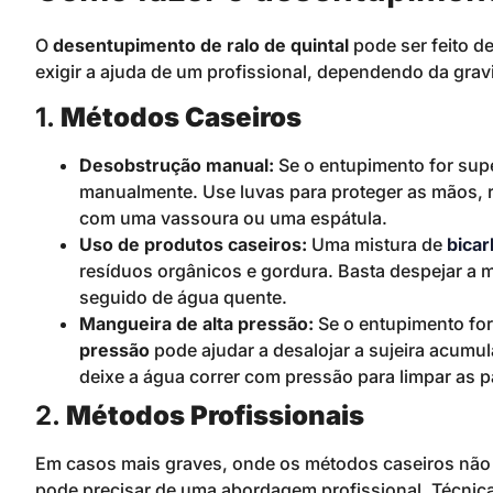
O
desentupimento de ralo de quintal
pode ser feito d
exigir a ajuda de um profissional, dependendo da gra
1.
Métodos Caseiros
Desobstrução manual:
Se o entupimento for supe
manualmente. Use luvas para proteger as mãos, reti
com uma vassoura ou uma espátula.
Uso de produtos caseiros:
Uma mistura de
bicar
resíduos orgânicos e gordura. Basta despejar a mi
seguido de água quente.
Mangueira de alta pressão:
Se o entupimento fo
pressão
pode ajudar a desalojar a sujeira acumu
deixe a água correr com pressão para limpar as 
2.
Métodos Profissionais
Em casos mais graves, onde os métodos caseiros não 
pode precisar de uma abordagem profissional. Técni