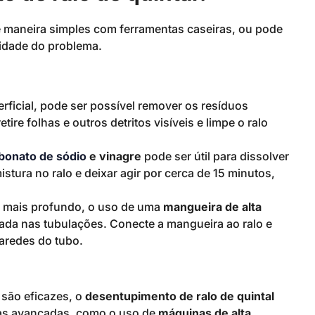
e maneira simples com ferramentas caseiras, ou pode
vidade do problema.
rficial, pode ser possível remover os resíduos
re folhas e outros detritos visíveis e limpe o ralo
bonato de sódio
e vinagre
pode ser útil para dissolver
stura no ralo e deixar agir por cerca de 15 minutos,
r mais profundo, o uso de uma
mangueira de alta
lada nas tubulações. Conecte a mangueira ao ralo e
paredes do tubo.
são eficazes, o
desentupimento de ralo de quintal
cas avançadas, como o uso de
máquinas de alta