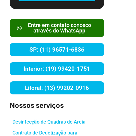
Entre em contato conosco
através do WhatsApp
SP: (11) 96571-6836
Interior: (19) 99420-1751
Litoral: (13) 99202-0916
Nossos serviços
Desinfecção de Quadras de Areia
Contrato de Dedetização para