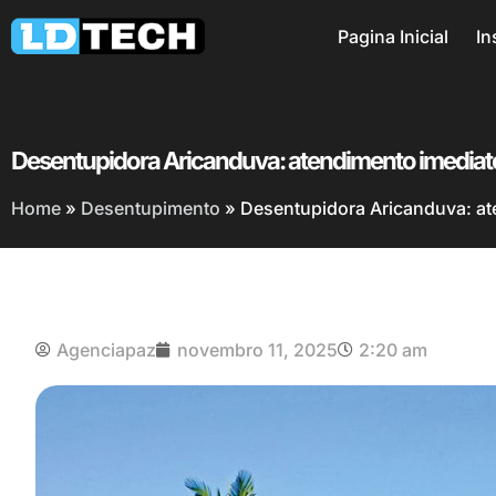
Pagina Inicial
In
Desentupidora Aricanduva: atendimento imediat
Home
»
Desentupimento
»
Desentupidora Aricanduva: at
Agenciapaz
novembro 11, 2025
2:20 am