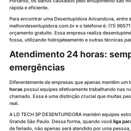
Portanto, os danos causados pelo entupimento são mi
rápida e eficiente.
Para encontrar uma Desentupidora Aricanduva, entre
melhordesentupidora.com.br e o telefone é: (11) 9657
orçamento gratuito. Essa empresa realiza desentupimen
fossa, utilizando
hidrojateamento
e outras técnicas par
Atendimento 24 horas: semp
emergências
Diferentemente de empresas que apenas mantêm um te
horas
possui equipes efetivamente trabalhando nas ru
chamado. Essa é uma distinção crucial que muitas p
real.
A
LD TECH SP
DESENTUPIDORA mantém equipes estrat
Grande São Paulo. Dessa forma, quando você
liga par
de feriado, não apenas será atendido por uma pessoa, 