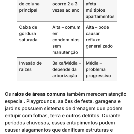
de coluna
ocorre 2 a 3
afeta
principal
vezes ao ano
múltiplos
apartamentos
Caixa de
Alta – comum
Alta – pode
gordura
em
causar
saturada
condomínios
refluxo
sem
generalizado
manutenção
Invasão de
Baixa/Média –
Média –
raízes
depende da
problema
arborização
progressivo
Os
ralos de áreas comuns
também merecem atenção
especial. Playgrounds, salões de festa, garagens e
jardins possuem sistemas de drenagem que podem
entupir com folhas, terra e outros detritos. Durante
períodos chuvosos, esses entupimentos podem
causar alagamentos que danificam estruturas e