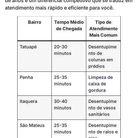
de anos é um diferencial competitivo que se traduz em
atendimento mais rápido e eficiente para você.
Bairro
Tempo Médio
Tipo de
de Chegada
Atendimento
Mais Comum
Tatuapé
20-30
Desentupime
minutos
nto de
colunas em
prédios
Penha
25-35
Limpeza de
minutos
caixa de
gordura
Itaquera
30-40
Desentupime
minutos
nto de vasos
sanitários
São Mateus
25-35
Desentupime
minutos
nto de ralos e