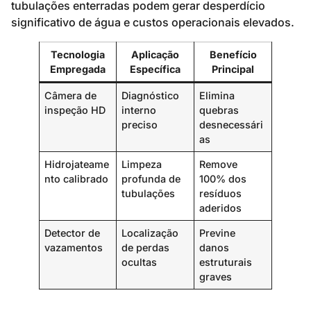
tubulações enterradas podem gerar desperdício
significativo de água e custos operacionais elevados.
Tecnologia
Aplicação
Benefício
Empregada
Específica
Principal
Câmera de
Diagnóstico
Elimina
inspeção HD
interno
quebras
preciso
desnecessári
as
Hidrojateame
Limpeza
Remove
nto calibrado
profunda de
100% dos
tubulações
resíduos
aderidos
Detector de
Localização
Previne
vazamentos
de perdas
danos
ocultas
estruturais
graves