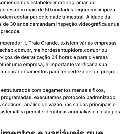
 recomendamos estabelecer cronogramas de
icações com mais de 50 unidades requerem limpeza
em adotar periodicidade trimestral. A idade da
mais de 30 anos demandam inspeção videográfica anual
o precoce.
mperador II, Praia Grande, existem várias empresas
dtechsp.com.br, melhordesentupidora.com.br ou
rviços de
desratização
24 horas e para diversas
her uma empresa, é importante verificar a sua
e comparar orçamentos para ter certeza de um preço
a estruturados com pagamentos mensais fixos,
tas programadas, executamos protocolo padronizado
 sépticos, análise de vazão nas saídas principais e
stemática permite identificar anomalias em estágios
imentos e variáveis que