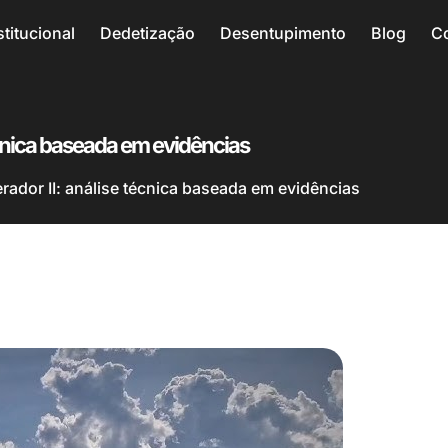
stitucional
Dedetização
Desentupimento
Blog
C
écnica baseada em evidências
ador II: análise técnica baseada em evidências