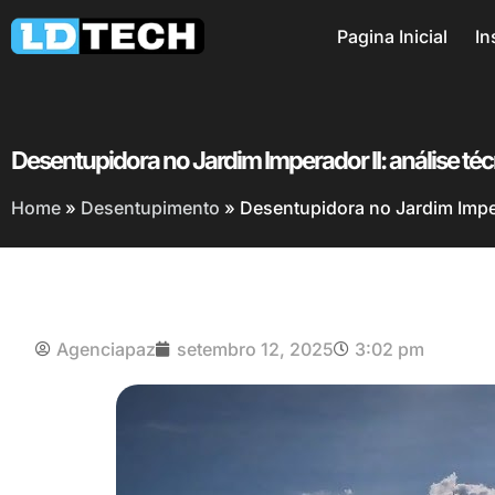
Pagina Inicial
In
Desentupidora no Jardim Imperador II: análise t
Home
»
Desentupimento
»
Desentupidora no Jardim Imper
Agenciapaz
setembro 12, 2025
3:02 pm