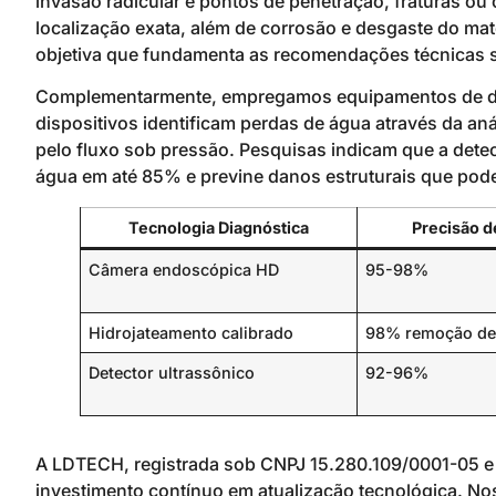
invasão radicular e pontos de penetração, fraturas ou 
localização exata, além de corrosão e desgaste do mat
objetiva que fundamenta as recomendações técnicas 
Complementarmente, empregamos equipamentos de det
dispositivos identificam perdas de água através da an
pelo fluxo sob pressão. Pesquisas indicam que a det
água em até 85% e previne danos estruturais que pode
Tecnologia Diagnóstica
Precisão d
Câmera endoscópica HD
95-98%
Hidrojateamento calibrado
98% remoção de
Detector ultrassônico
92-96%
A LDTECH, registrada sob CNPJ 15.280.109/0001-05 
investimento contínuo em atualização tecnológica. 