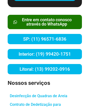
Entre em contato conosco
através do WhatsApp
SP: (11) 96571-6836
Interior: (19) 99420-1751
Litoral: (13) 99202-0916
Nossos serviços
Desinfecção de Quadras de Areia
Contrato de Dedetização para