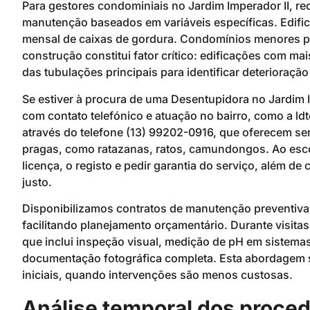
Para gestores condominiais no Jardim Imperador II,
manutenção baseados em variáveis específicas. Edif
mensal de caixas de gordura. Condomínios menores pod
construção constitui fator crítico: edificações com 
das tubulações principais para identificar deterioraçã
Se estiver à procura de uma Desentupidora no Jardim I
com contato telefónico e atuação no bairro, como a l
através do telefone (13) 99202-0916, que oferecem se
pragas, como ratazanas, ratos, camundongos. Ao escol
licença, o registo e pedir garantia do serviço, além d
justo.
Disponibilizamos contratos de manutenção preventiv
facilitando planejamento orçamentário. Durante visi
que inclui inspeção visual, medição de pH em sistemas
documentação fotográfica completa. Esta abordagem si
iniciais, quando intervenções são menos custosas.
Análise temporal dos proced