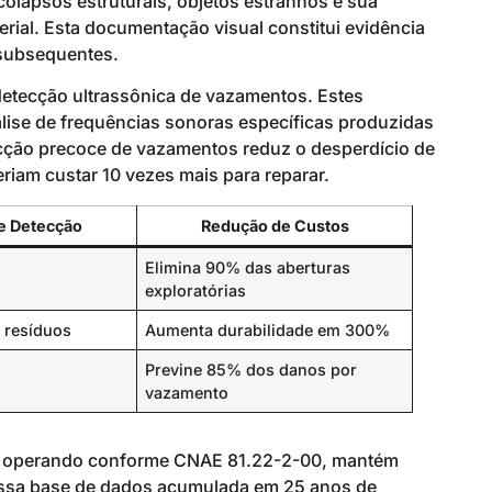
colapsos estruturais, objetos estranhos e sua
erial. Esta documentação visual constitui evidência
subsequentes.
ecção ultrassônica de vazamentos. Estes
álise de frequências sonoras específicas produzidas
ecção precoce de vazamentos reduz o desperdício de
riam custar 10 vezes mais para reparar.
e Detecção
Redução de Custos
Elimina 90% das aberturas
exploratórias
 resíduos
Aumenta durabilidade em 300%
Previne 85% dos danos por
vazamento
e operando conforme CNAE 81.22-2-00, mantém
Nossa base de dados acumulada em 25 anos de