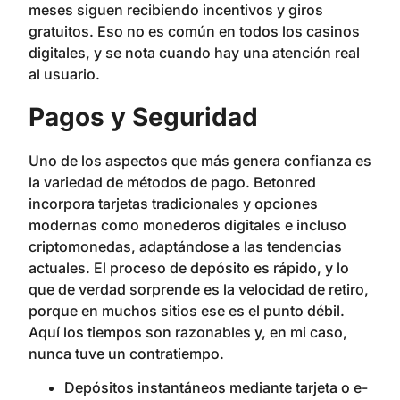
meses siguen recibiendo incentivos y giros
gratuitos. Eso no es común en todos los casinos
digitales, y se nota cuando hay una atención real
al usuario.
Pagos y Seguridad
Uno de los aspectos que más genera confianza es
la variedad de métodos de pago. Betonred
incorpora tarjetas tradicionales y opciones
modernas como monederos digitales e incluso
criptomonedas, adaptándose a las tendencias
actuales. El proceso de depósito es rápido, y lo
que de verdad sorprende es la velocidad de retiro,
porque en muchos sitios ese es el punto débil.
Aquí los tiempos son razonables y, en mi caso,
nunca tuve un contratiempo.
Depósitos instantáneos mediante tarjeta o e-