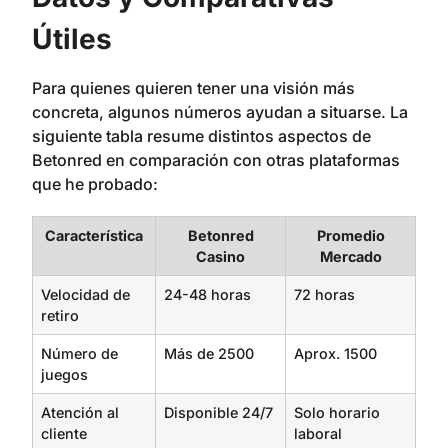
Útiles
Para quienes quieren tener una visión más
concreta, algunos números ayudan a situarse. La
siguiente tabla resume distintos aspectos de
Betonred en comparación con otras plataformas
que he probado:
Característica
Betonred
Promedio
Casino
Mercado
Velocidad de
24-48 horas
72 horas
retiro
Número de
Más de 2500
Aprox. 1500
juegos
Atención al
Disponible 24/7
Solo horario
cliente
laboral