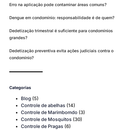
Erro na aplicação pode contaminar áreas comuns?
Dengue em condomínio: responsabilidade é de quem?
Dedetização trimestral é suficiente para condomínios
grandes?
Dedetização preventiva evita ações judiciais contra o
condomínio?
Categorias
Blog
(5)
Controle de abelhas
(14)
Controle de Marimbomdo
(3)
Controle de Mosquitos
(30)
Controle de Pragas
(6)