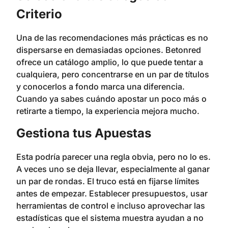
Criterio
Una de las recomendaciones más prácticas es no
dispersarse en demasiadas opciones. Betonred
ofrece un catálogo amplio, lo que puede tentar a
cualquiera, pero concentrarse en un par de títulos
y conocerlos a fondo marca una diferencia.
Cuando ya sabes cuándo apostar un poco más o
retirarte a tiempo, la experiencia mejora mucho.
Gestiona tus Apuestas
Esta podría parecer una regla obvia, pero no lo es.
A veces uno se deja llevar, especialmente al ganar
un par de rondas. El truco está en fijarse límites
antes de empezar. Establecer presupuestos, usar
herramientas de control e incluso aprovechar las
estadísticas que el sistema muestra ayudan a no