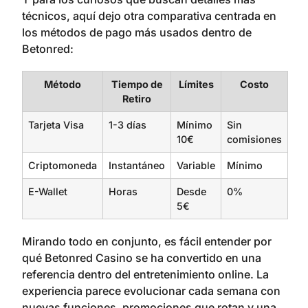
técnicos, aquí dejo otra comparativa centrada en
los métodos de pago más usados dentro de
Betonred:
Método
Tiempo de
Límites
Costo
Retiro
Tarjeta Visa
1-3 días
Mínimo
Sin
10€
comisiones
Criptomoneda
Instantáneo
Variable
Mínimo
E-Wallet
Horas
Desde
0%
5€
Mirando todo en conjunto, es fácil entender por
qué Betonred Casino se ha convertido en una
referencia dentro del entretenimiento online. La
experiencia parece evolucionar cada semana con
nuevas funciones, promociones que rotan y una