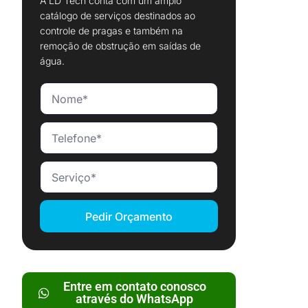
A LD Tech conta com um amplo
catálogo de serviços destinados ao
controle de pragas e também na
remoção de obstrução em saídas de
água.
Pedir Orçamento
Entre em contato conosco
através do WhatsApp