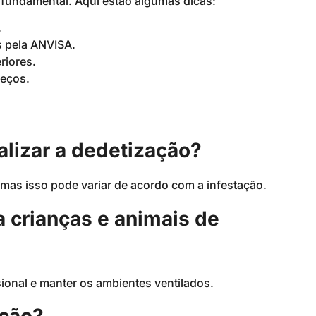
é fundamental. Aqui estão algumas dicas:
.
s pela ANVISA.
riores.
reços.
alizar a dedetização?
mas isso pode variar de acordo com a infestação.
a crianças e animais de
sional e manter os ambientes ventilados.