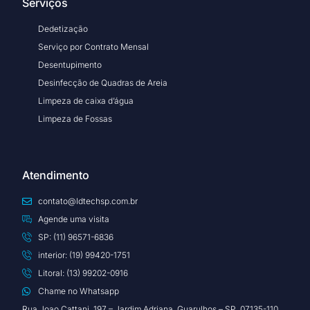
Serviços
Dedetização
Serviço por Contrato Mensal
Desentupimento
Desinfecção de Quadras de Areia
Limpeza de caixa d’água
Limpeza de Fossas
Atendimento
contato@ldtechsp.com.br
Agende uma visita
SP: (11) 96571-6836
interior: (19) 99420-1751
Litoral: (13) 99202-0916
Chame no Whatsapp
Rua Joao Cattani, 197 – Jardim Adriana, Guarulhos – SP, 07135-110