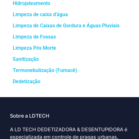
Hidrojateamento
Limpeza de caixa d’água
Limpeza de Caixas de Gordura e Águas Pluviais
Limpeza de Fossas
Limpeza Pós Morte
Sanitização
Termonebulização (Fumacê)
Dedetização
Sobre a LDTECH
A LD TECH DEDETIZADORA & DESENTUPIDORA é
especializada em controle de pragas urbanas,