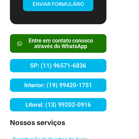
ENVIAR FORMULÁRIO
Entre em contato conosco
através do WhatsApp
SP: (11) 96571-6836
Interior: (19) 99420-1751
Litoral: (13) 99202-0916
Nossos serviços