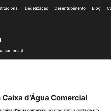
stitucional
Dedetização
Desentupimento
Blog
C
l
ua comercial
 Caixa d’Água Comercial
a caixa d’água
comercial
, é como abrir a porta de um