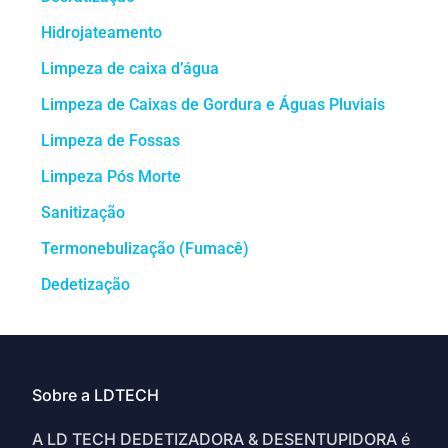
Hidrojateamento
Limpeza de caixa d’água
Limpeza de Caixas de Gordura e Águas Pluviais
Limpeza de Fossas
Limpeza Pós Morte
Sanitização
Termonebulização (Fumacê)
Dedetização
Sobre a LDTECH
A LD TECH DEDETIZADORA & DESENTUPIDORA é