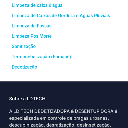
Limpeza de caixa d’água
Limpeza de Caixas de Gordura e Águas Pluviais
Limpeza de Fossas
Limpeza Pós Morte
Sanitização
Termonebulização (Fumacê)
Dedetização
Sobre a LDTECH
A LD TECH DEDETIZADORA & DESENTUPIDORA é
especializada em controle de pragas urbanas,
descupinização, desratização, desinsetização,